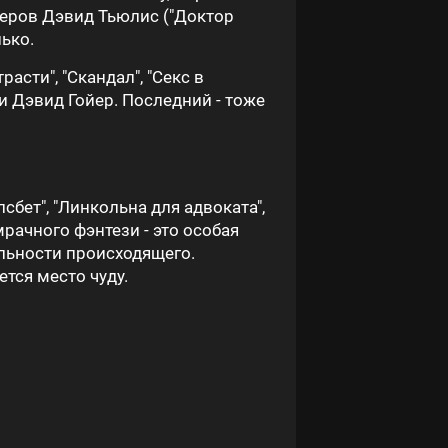
теров Дэвид Тьюлис ("Доктор
лько.
асти", "Скандал", "Секс в
и Дэвид Гойер. Последний - тоже
бет", "Линкольна для адвоката",
мрачного фэнтези - это особая
альности происходящего.
ется место чуду.