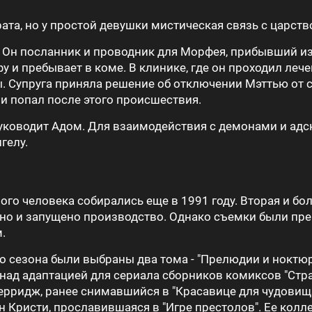
брата, но у простой девушки мистическая связь с царст
. Он посланник и проводник для Морфея, прибывший из
фу и пребывает в коме. В клинике, где он проходил леч
ы. Супруга приняла решение об отключении Мэттью о
а и попал после этого происшествия.
Руководит Адом. Для взаимодействия с демонами и а
гелу.
го человека собирались еще в 1991 году. Вторая и бол
брено и запущено производство. Однако съемки были п
.
го сезона были выбраны два тома - "Прелюдии и ноктюр
над адаптацией для сериала сборников комиксов "Стран
рридж, ранее снимавшийся в "Красавице для чудовища
Кристи, прославившаяся в "Игре престолов". Ее колле