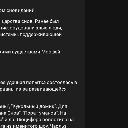
вом сновидений.
 царства снов. Ранее был
ение, орудовали злые люди,
т системы, поддерживающей
дскими существами Морфей
ее удачная попытка состоялась в
рерваны из-за развивающейся
ны", "Кукольный домик". Для
а Снов", "Пора туманов". На
" и др. Люцифера воплотила на
га из именитого шоу, Чарльз